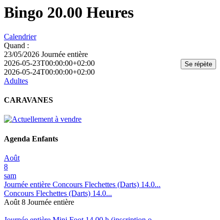
Bingo 20.00 Heures
Calendrier
Quand :
23/05/2026
Journée entière
2026-05-23T00:00:00+02:00
Se répète
2026-05-24T00:00:00+02:00
Adultes
CARAVANES
Agenda Enfants
Août
8
sam
Journée entière
Concours Flechettes (Darts) 14.0...
Concours Flechettes (Darts) 14.0...
Août 8
Journée entière
Journée entière
Mini Foot 14.00 h (inscription o...